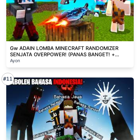
Gw ADAIN LOMBA MINECRAFT RANDOMIZER
SENJATA OVERPOWER! (PANAS BANGET! +
NGAKAK WKWK)
Ayon
#11