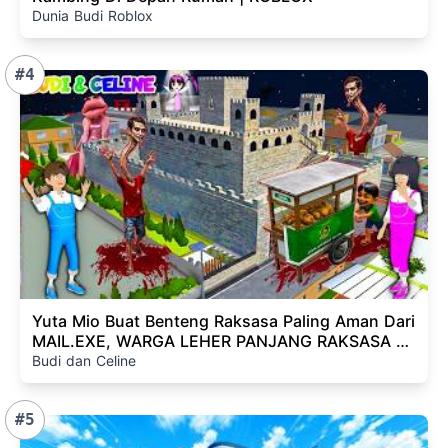
Dunia Budi Roblox
#4
Yuta Mio Buat Benteng Raksasa Paling Aman Dari
MAIL.EXE, WARGA LEHER PANJANG RAKSASA Di
Kota Sakura😱
Budi dan Celine
#5