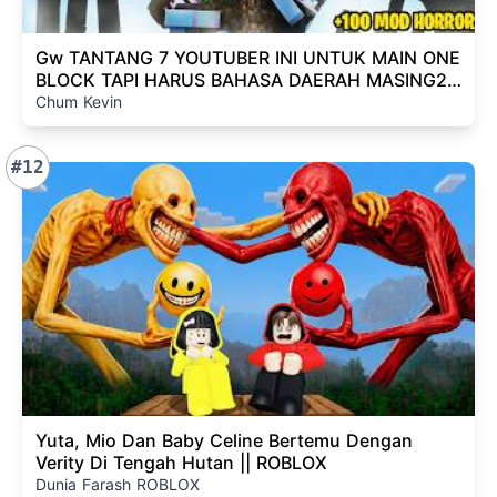
Gw TANTANG 7 YOUTUBER INI UNTUK MAIN ONE
BLOCK TAPI HARUS BAHASA DAERAH MASING2!
+ (NGAKAK BGTT!)
Chum Kevin
#12
Yuta, Mio Dan Baby Celine Bertemu Dengan
Verity Di Tengah Hutan || ROBLOX
Dunia Farash ROBLOX