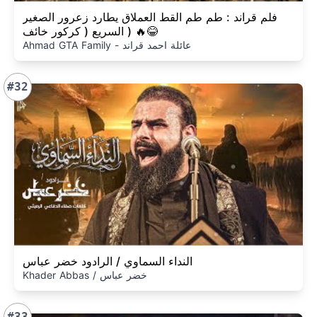
فلم قراند : طم طم القط العملاق يطارد زعرور الصغير
السريع ( كركور خائف ) 🔥😂
Ahmad GTA Family - عائلة احمد قراند
#32
النداء السماوي / الرادود خضر عباس
Khader Abbas / خضر عباس
#33