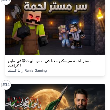
مستر لحمة سيسكن معنا في نفس البيت😨في ماين
كرافت !
رانيا كيمنك Rania Gaming
#34