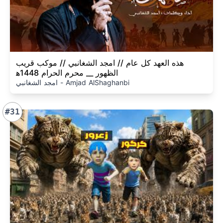
هذه العهد كل عام // امجد الشغانبي // موكب قريب
الظهور __ محرم الحرام 1448ه‍
امجد الشغانبي - Amjad AlShaghanbi
#31