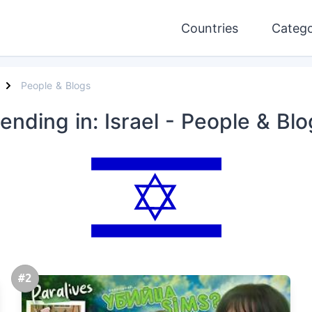
Countries
Catego
People & Blogs
rending
in: Israel
- People & Blo
#2