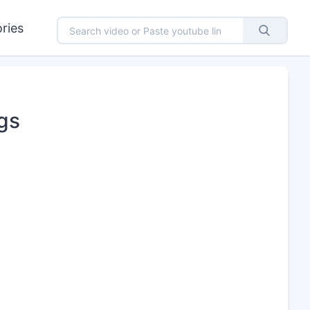
ries
gs