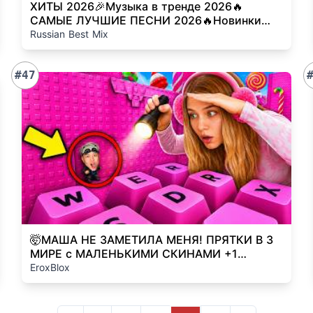
ХИТЫ 2026🎉Музыка в тренде 2026🔥
САМЫЕ ЛУЧШИЕ ПЕСНИ 2026🔥Новинки
2026 Музыки🔥 Лучшие песни 2026
Russian Best Mix
#47
🤯МАША НЕ ЗАМЕТИЛА МЕНЯ! ПРЯТКИ В 3
МИРЕ с МАЛЕНЬКИМИ СКИНАМИ +1
KEYBOARD ESCAPE В РОБЛОКС!
EroxBlox