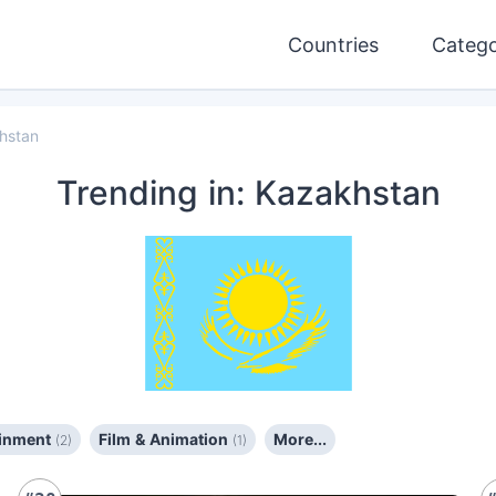
Countries
Catego
hstan
Trending
in: Kazakhstan
ainment
Film & Animation
More...
(2)
(1)