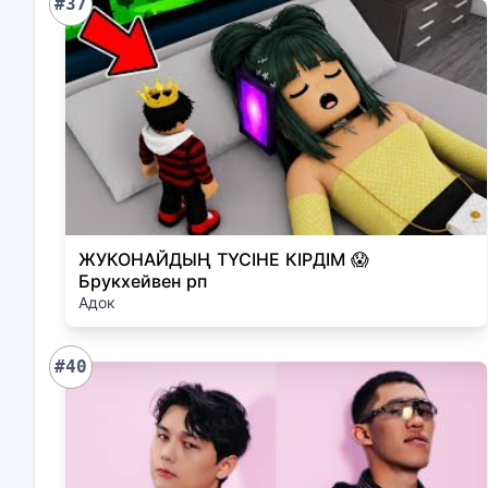
#37
ЖУКОНАЙДЫҢ ТҮСІНЕ КІРДІМ 😱
Брукхейвен рп
Адок
#40