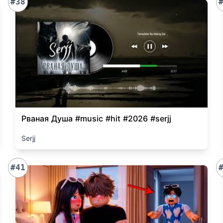
#38
Рваная Душа #music #hit #2026 #serjj
Serjj
#41