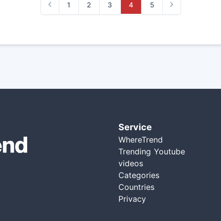
1
2
3
4
5
Previous
Next
Service
WhereTrend
Trending Youtube
videos
Categories
Countries
Privacy