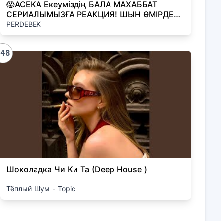
😱АСЕКА Екеуміздің БАЛА МАХАББАТ
СЕРИАЛЫМЫЗҒА РЕАКЦИЯ! ШЫН ӨМІРДЕ
КЕЗДЕСТІК!
PERDEBEK
#48
Шоколадка Чи Ки Та (Deep House )
Тёплый Шум - Topic