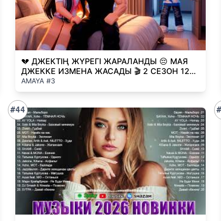
💔 ДЖЕКТІҢ ЖҮРЕГІ ЖАРАЛАНДЫ 😔 МАЯ
ДЖЕККЕ ИЗМЕНА ЖАСАДЫ 🎬 2 СЕЗОН 12
ЧАСТЬ (Roblox Брукхейвен)
AMAYA #3
#44