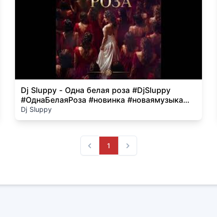
Dj Sluppy - Одна белая роза #DjSluppy
#ОднаБелаяРоза #новинка #новаямузыка
#русскаямузыка #попмузыка
Dj Sluppy
1
Previous
Next