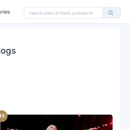
ries
logs
#3