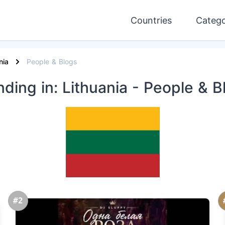
Countries
Catego
nia
People & Blogs
nding
in: Lithuania
- People & B
#2