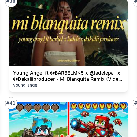
#38
Young Angel ft @BARBELMK5 x @ladelepa_ x
@Dakaliiproducer - Mi Blanquita Remix (Video
Oficial)
young angel
#41