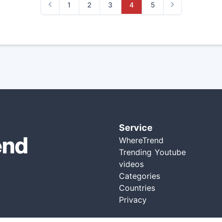
1
2
3
4
5
Previous
Next
Service
WhereTrend
Trending Youtube
videos
Categories
Countries
Privacy