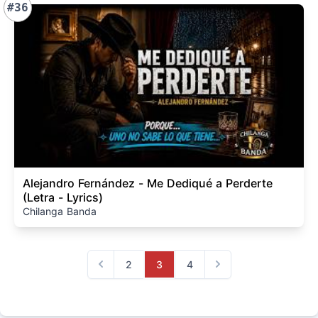
#36
Alejandro Fernández - Me Dediqué a Perderte
(Letra - Lyrics)
Chilanga Banda
2
3
4
Previous
Next