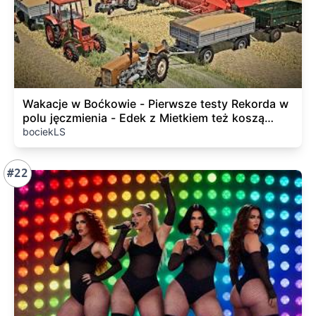
Wakacje w Boćkowie - Pierwsze testy Rekorda w
polu jęczmienia - Edek z Mietkiem też koszą
swoje pola
bociekLS
#22