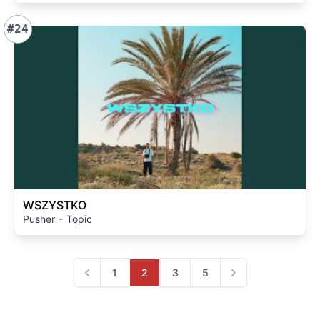
#24
WSZYSTKO
Pusher - Topic
1
2
3
5
Previous
Next