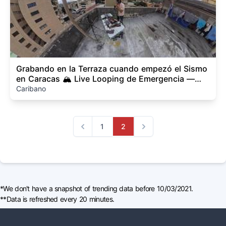
Grabando en la Terraza cuando empezó el Sismo
en Caracas 🏔️ Live Looping de Emergencia —
Caribano
Caribano
1
2
Previous
Next
*We don't have a snapshot of trending data before 10/03/2021.
**Data is refreshed every 20 minutes.