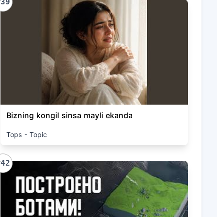
#39
Bizning kongil sinsa mayli ekanda
Tops - Topic
#42