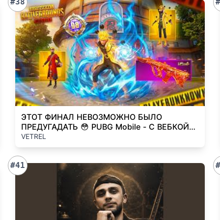
#38
ЭТОТ ФИНАЛ НЕВОЗМОЖНО БЫЛО
ПРЕДУГАДАТЬ 😳 PUBG Mobile - С ВЕБКОЙ
НА РУКИ | ПУБГ МОБАЙЛ
VETREL
#41