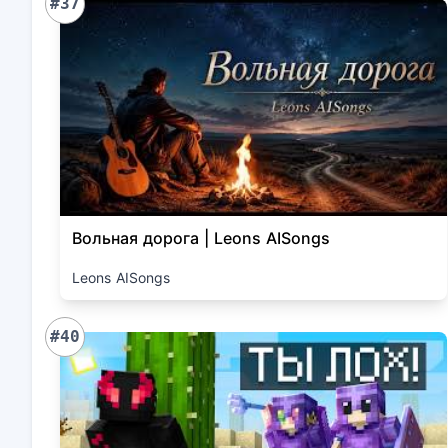
#37
Вольная дорога | Leons AISongs
Leons AISongs
#40