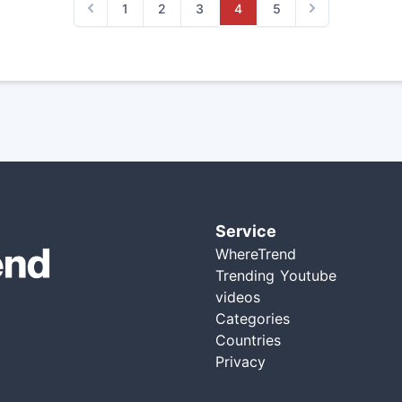
1
2
3
4
5
Previous
Next
Service
WhereTrend
Trending Youtube
videos
Categories
Countries
Privacy