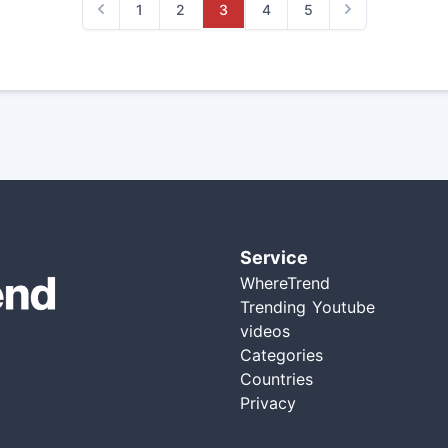
1
2
3
4
5
Previous
Next
Service
WhereTrend
Trending Youtube
videos
Categories
Countries
Privacy